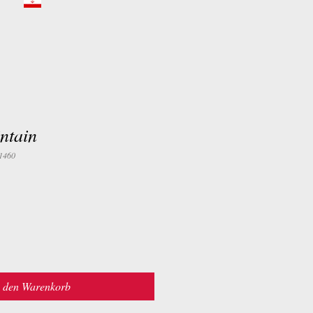
intain
1460
n den Warenkorb