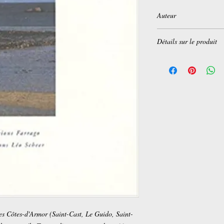
Auteur
Youssef Ishaghpour
Détails sur le produit
Broché:
128 pages
Editeur :
Editions Farr
Collection :
Farrago
Langue :
Français
ISBN-10:
2844901468
ISBN-13:
978-284490
les Côtes-d'Armor (Saint-Cast, Le Guido, Saint-