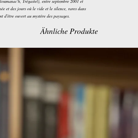
loumanac'h, Trégastel), entre septembre 2001 et
e et des jours où le vide et le silence, rares dans
ent d'être ouvert au mystère des paysages.
Ähnliche Produkte