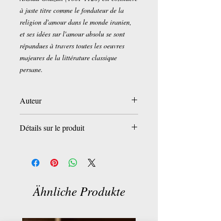
à juste titre comme le fondateur de la
religion d'amour dans le monde iranien,
et ses idées sur l'amour absolu se sont
répandues à travers toutes les oeuvres
majeures de la littérature classique
persane.
Auteur
Ahmad Ghazâli
Détails sur le produit
Présentation et traduction de Jalal
Alavinia
Broché:
142 pages
Editeur :
Lettres Persanes (22 mars 2016)
Collection :
Essai
Langue :
Français
Ähnliche Produkte
ISBN-10:
2916012176
ISBN-13:
978-2916012179
Dimensions du produit:
19 x 0,9 x 12 cm