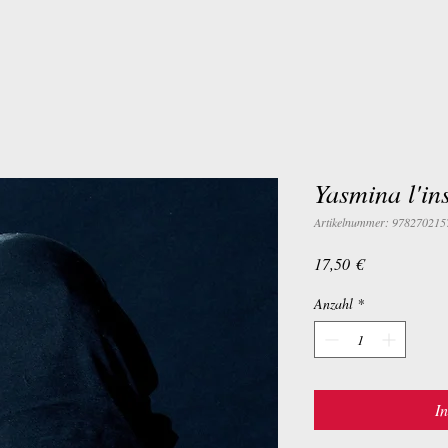
Yasmina l'in
Artikelnummer: 978270215
Preis
17,50 €
Anzahl
*
I