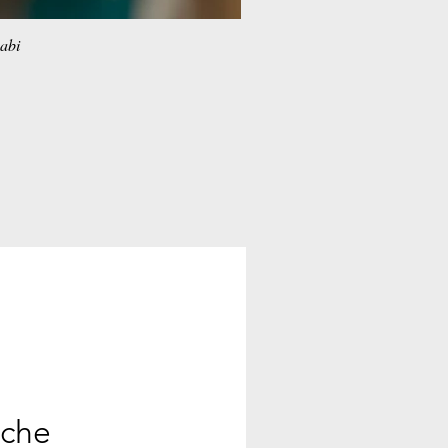
habi
ache