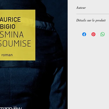
Auteur
Maurice Bigio
Détails sur le produit
Broché:
224 pages
Editeur :
Calmann-Lévy
Collection :
Littérature
Langue :
Français
ISBN-10:
2702157556
ISBN-13:
978-270215