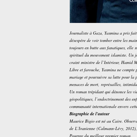
Journaliste à Gaza, Yasmina a pris fait
désespère de voir tomber entre les mai
toujours en butte aux fanatiques, elle n
spirituel du mouvement islamiste. Un jo
craint ministre de l’Intérieur, Hamid 
Libre et farouche, Yasmina ne compte 
mariage et poursuivre sa lutte pour la
menaces de mort, représailles, intimida
Un roman trépidant qui dénonce les vie
géopolitiques, l’endoctrinement des enf
communauté internationale envers cette
Biographie de l'auteur
Maurice Bigio est né au Caire. Observat
de
L’Iranienne
(Calmann-Lévy, 2012), 
Pourpre du meilleur premier roman.