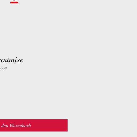
soumise
7558
n den Warenkorb