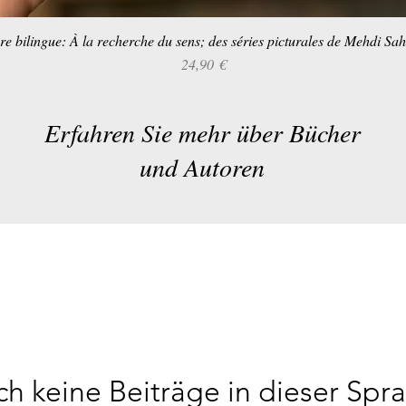
re bilingue: À la recherche du sens; des séries picturales de Mehdi Sa
Schnellansicht
Preis
24,90 €
Erfahren Sie mehr über Bücher
und Autoren
h keine Beiträge in dieser Spr