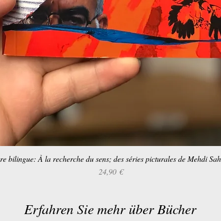
re bilingue: À la recherche du sens; des séries picturales de Mehdi Sa
Schnellansicht
Preis
24,90 €
Erfahren Sie mehr über Bücher