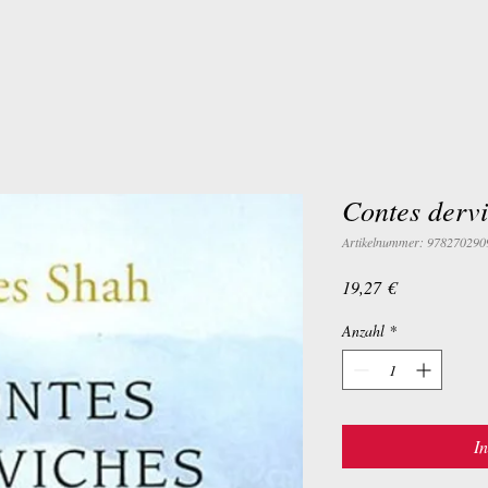
Contes derv
Artikelnummer: 978270290
Preis
19,27 €
Anzahl
*
I