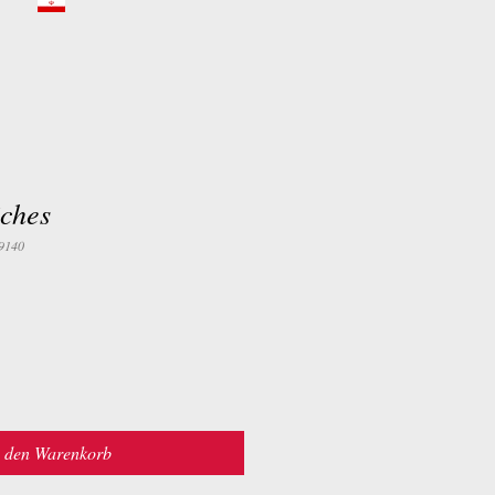
iches
9140
n den Warenkorb