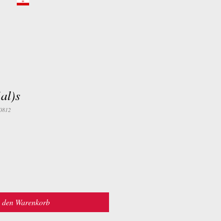
al)s
0812
n den Warenkorb