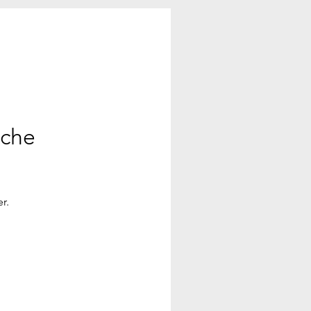
ache
r.