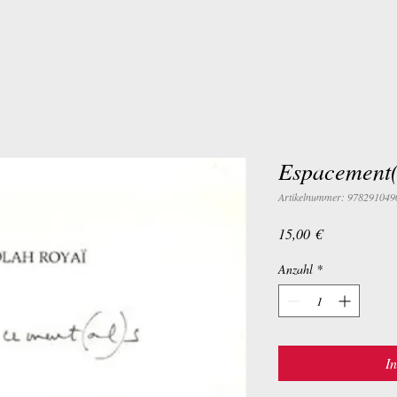
Espacement(
Artikelnummer: 978291049
Preis
15,00 €
Anzahl
*
I