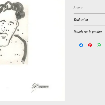
Auteur
Yadollah Royaï
Traduction
Collectif
Détails sur le produit
Broché:
102 pages
Editeur :
Les éditions L
Langue :
Français
ISBN-10:
2910490815
ISBN-13:
978-291049