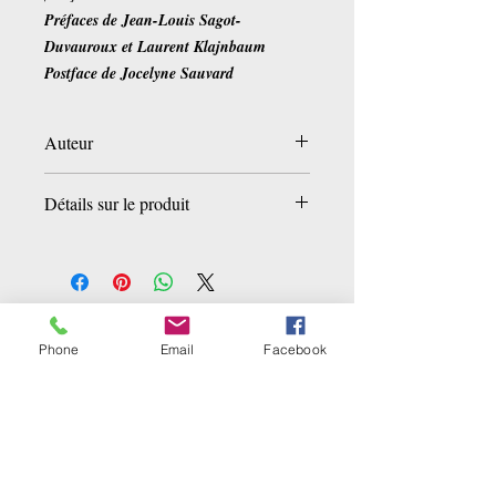
Préfaces de Jean-Louis Sagot-
Duvauroux et Laurent Klajnbaum
Postface de Jocelyne Sauvard
Auteur
Kazem Shahriyari
Détails sur le produit
Broché:
168 pages
Editeur :
Lettres Persanes (20 juin 2016)
Langue :
Français
ISBN-10:
2916012184
Ähnliche Produkte
ISBN-13:
978-2916012186
Phone
Email
Facebook