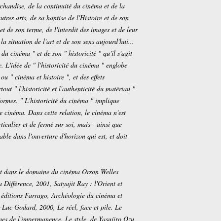
chandise, de la continuité du cinéma et de la
utres arts, de sa hantise de l'Histoire et de son
et de son terme, de l'interdit des images et de leur
 la situation de l'art et de son sens aujourd'hui...
 du cinéma " et de son " historicité " qu'il s'agit
e. L'idée de " l'historicité du cinéma " englobe
ou " cinéma et histoire ", et des effets
tout " l'historicité et l'authenticité du matériau "
ormes. " L'historicité du cinéma " implique
le cinéma. Dans cette relation, le cinéma n'est
iculier et de fermé sur soi, mais - ainsi que
table dans l'ouverture d'horizon qui est, et doit
t dans le domaine du cinéma Orson Welles
 Différence, 2001, Satyajit Ray : l'Orient et
x éditions Farrago, Archéologie du cinéma et
Luc Godard, 2000, Le réel, face et pile. Le
es de l'impermanence. Le style, de Yasujiro Ozu,