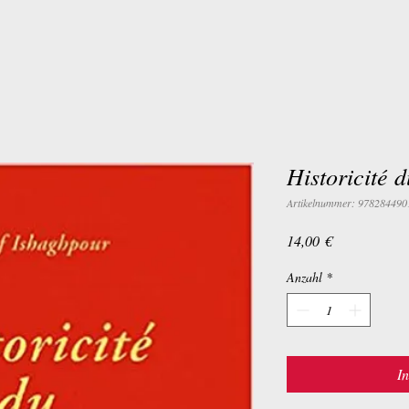
Historicité 
Artikelnummer: 978284490
Preis
14,00 €
Anzahl
*
I