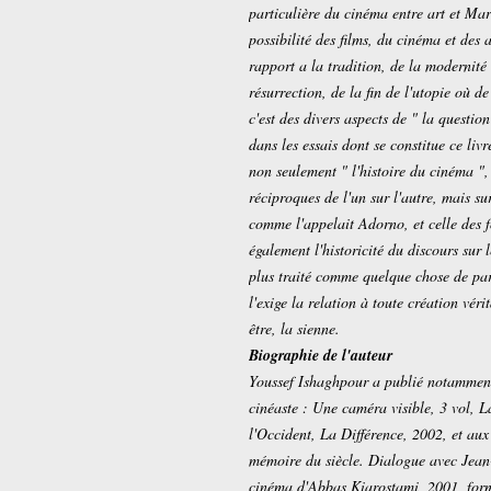
particulière du cinéma entre art et Mar
possibilité des films, du cinéma et des a
rapport a la tradition, de la modernité 
résurrection, de la fin de l'utopie où de
c'est des divers aspects de " la question
dans les essais dont se constitue ce livr
non seulement " l'histoire du cinéma ", 
réciproques de l'un sur l'autre, mais sur
comme l'appelait Adorno, et celle des f
également l'historicité du discours sur 
plus traité comme quelque chose de part
l'exige la relation à toute création véri
être, la sienne.
Biographie de l'auteur
Youssef Ishaghpour a publié notammen
cinéaste : Une caméra visible, 3 vol, La
l'Occident, La Différence, 2002, et au
mémoire du siècle. Dialogue avec Jean-
cinéma d'Abbas Kiarostami, 2001, form