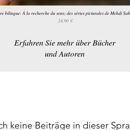
re bilingue: À la recherche du sens; des séries picturales de Mehdi Sa
Schnellansicht
Preis
24,90 €
Erfahren Sie mehr über Bücher
und Autoren
h keine Beiträge in dieser Spr