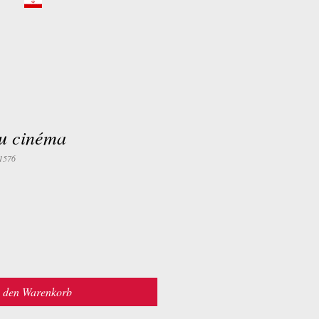
du cinéma
1576
n den Warenkorb