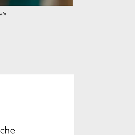
habi
ache