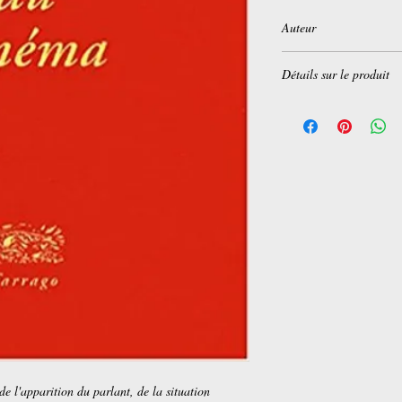
Auteur
Youssef Ishaghpour
Détails sur le produit
Broché:
221 pages
Editeur :
Editions Verd
Collection :
Farrago
Langue :
Français
ISBN-10:
2844901573
ISBN-13:
978-284490
de l'apparition du parlant, de la situation