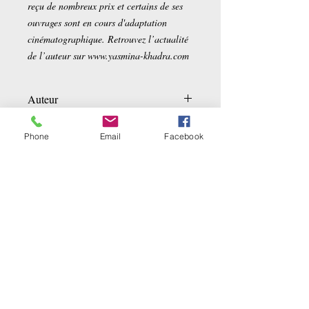
reçu de nombreux prix et certains de ses
ouvrages sont en cours d'adaptation
cinématographique. Retrouvez l’actualité
de l’auteur sur www.yasmina-khadra.com
Auteur
Yasmina KHADRA
Détails sur le produit
Phone
Email
Facebook
Poche:
256 pages
Editeur :
Pocket (17 janvier 2011)
Collection :
Litterature
Langue :
Français
Ähnliche Produkte
ISBN-10:
2266204971
ISBN-13:
978-2266204972