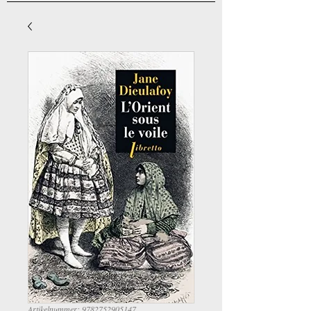
Artikelnummer: 9782752905147