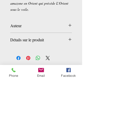
amazone en Orient qui précède L'Orient
sous le voile.
Auteur
Jane Dieulafoy
Détails sur le produit
Poche:
356 pages
Editeur :
Editions Phébus (6 janvier
2011)
Collection :
Libretto
Ähnliche Produkte
Langue :
Français
Phone
Email
Facebook
ISBN-10:
2752905149
ISBN-13:
978-2752905147