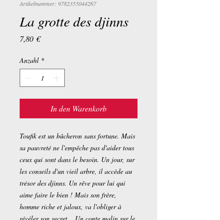
Artikelnummer: 9782355044267
La grotte des djinns
Preis
7,80 €
Anzahl
*
In den Warenkorb
Toufik est un bûcheron sans fortune. Mais
sa pauvreté ne l'empêche pas d'aider tous
ceux qui sont dans le besoin. Un jour, sur
les conseils d'un vieil arbre, il accède au
trésor des djinns. Un rêve pour lui qui
aime faire le bien ! Mais son frère,
homme riche et jaloux, va l'obliger à
révéler son secret... Un conte malin sur le