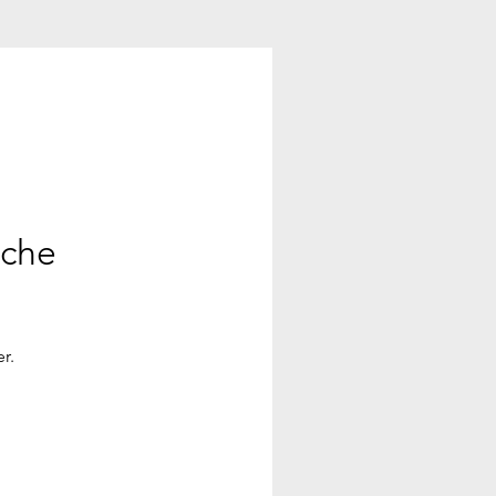
ache
r.