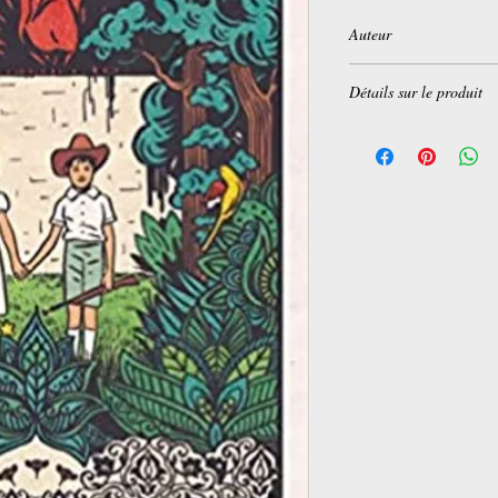
Auteur
Chiara Mezzalama
Détails sur le produit
Éditeur :
Les Editions 
septembre 2017)
Langue :
Français
Relié :
28 pages
ISBN-10 :
237273033
ISBN-13 :
978-237273
Âge de lecture :
3 anné
Poids de l'article :
440
Dimensions :
21.7 x 1 