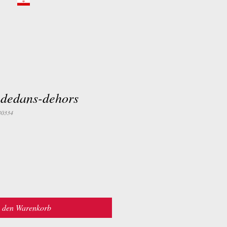
 dedans-dehors
30334
n den Warenkorb