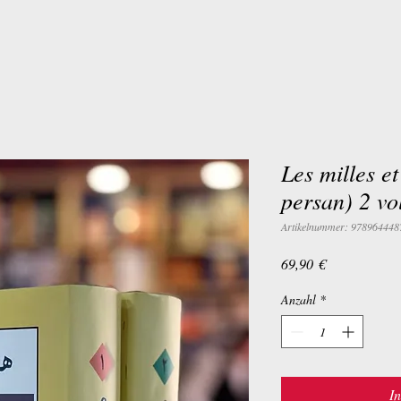
Les milles et
persan) 2 vo
Artikelnummer: 978964448
Preis
69,90 €
Anzahl
*
I