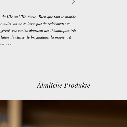
n du IIIè au VIIè siècle. Bien que tout le monde
e nuits, on ne se lasse pas de redécouvrir ce
gèreté, ces contes abordent des thématiques très
 luttes de classe, le brigandage, la magie... à
stérieux.
Ähnliche Produkte