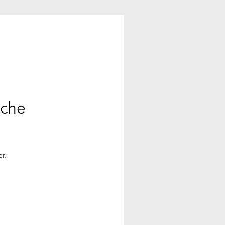
ache
r.