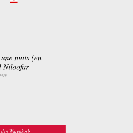
 une nuits (en
l Niloofar
7439
n den Warenkorb