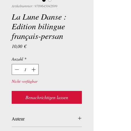
Artikelnummer: 9789645042699
La Lune Danse :
Edition bilingue
français-persan
Preis
10,00 €
Anzahl
*
Nicht verfügbar
Benachrichtigen lassen
Auteur
Azadeh Hosseini