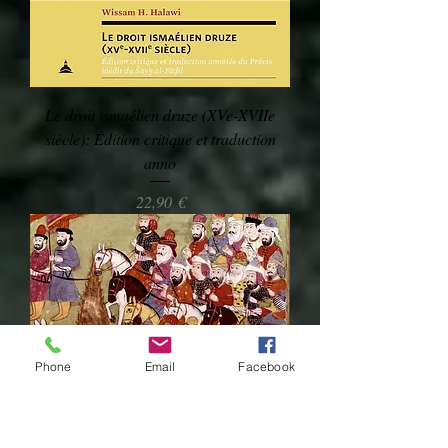
Le droit ismaélien druze (XVe-XVIIe
siècle): Édition critique et traduction
anno
Preis
22,90 €
Phone
Email
Facebook