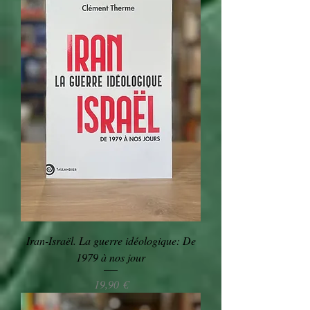
Iran-Israël. La guerre idéologique: De
1979 à nos jour
Preis
19,90 €