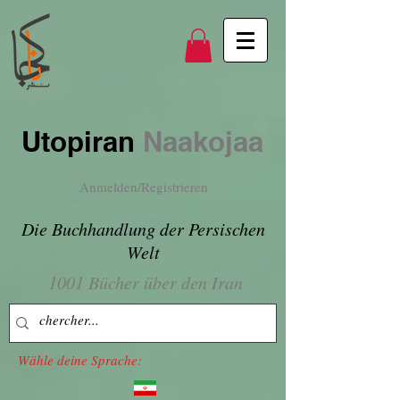
Utopiran
Naakojaa
Anmelden/Registrieren
Die Buchhandlung der Persischen
Welt
1001 Bücher über den Iran
Wähle deine Sprache: